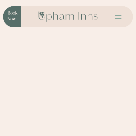
Book
Now